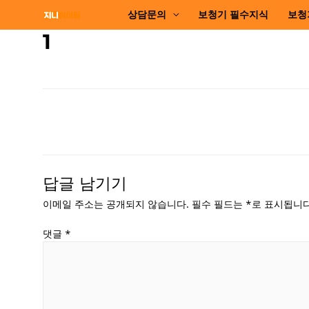
콘
상담문의
보청기 필수지식
보청
텐
1
츠
로
건
너
뛰
기
글
탐
색
답글 남기기
이메일 주소는 공개되지 않습니다.
필수 필드는
*
로 표시됩니
댓글
*