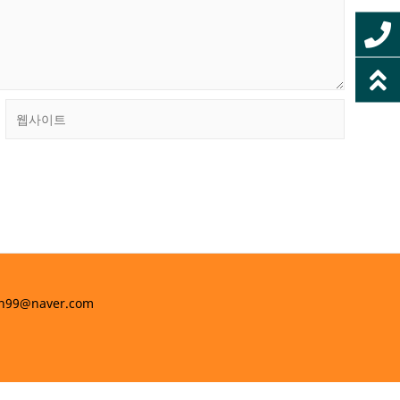
웹
사
이
트
h99@naver.com