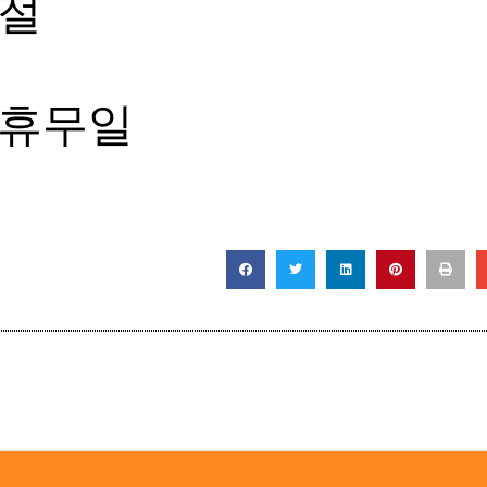
일절
체휴무일