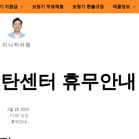
기 지원금
보청기 무료체험
보청기 환불규정
제품정보
지니히어링
동탄센터 휴무안내
2월 28, 2025
,
11:01 오전
,
휴무안내