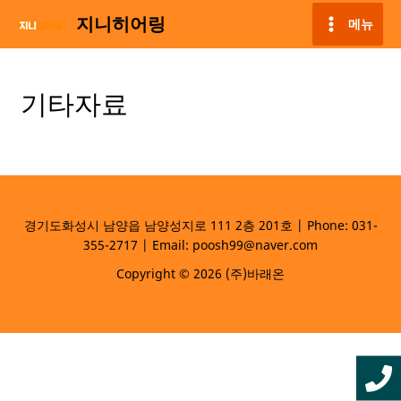
콘
지니히어링
메뉴
텐
MAIN
츠
MENU
로
건
기타자료
너
뛰
기
경기도화성시 남양읍 남양성지로 111 2층 201호 | Phone: 031-
355-2717 | Email: poosh99@naver.com
Copyright © 2026 (주)바래온