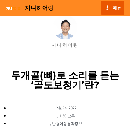
지니히어링
메뉴
지니히어링
두개골(뼈)로 소리를 듣는
‘골도보청기’란?
2월 24, 2022
,
1:30 오후
,
난청이명청각정보